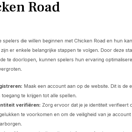
cken Road
 spelers die willen beginnen met Chicken Road en hun kan
 zijn er enkele belangrijke stappen te volgen. Door deze st
orde te doorlopen, kunnen spelers hun ervaring optimaliser
ergroten.
gistreren:
Maak een account aan op de website. Dit is de e
toegang te krijgen tot alle spellen.
ntiteit verifiëren:
Zorg ervoor dat je je identiteit verifieert
gelukken te voorkomen en om de veiligheid van je account 
arborgen.