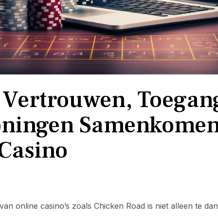
 Vertrouwen, Toegan
oningen Samenkomen
 Casino
van online casino’s zoals Chicken Road is niet alleen te da