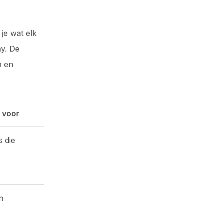
je wat elk
ay. De
n en
 voor
 die
n