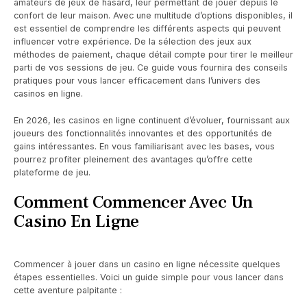
amateurs de jeux de hasard, leur permettant de jouer depuis le
confort de leur maison. Avec une multitude d’options disponibles, il
est essentiel de comprendre les différents aspects qui peuvent
influencer votre expérience. De la sélection des jeux aux
méthodes de paiement, chaque détail compte pour tirer le meilleur
parti de vos sessions de jeu. Ce guide vous fournira des conseils
pratiques pour vous lancer efficacement dans l’univers des
casinos en ligne.
En 2026, les casinos en ligne continuent d’évoluer, fournissant aux
joueurs des fonctionnalités innovantes et des opportunités de
gains intéressantes. En vous familiarisant avec les bases, vous
pourrez profiter pleinement des avantages qu’offre cette
plateforme de jeu.
Comment Commencer Avec Un
Casino En Ligne
Commencer à jouer dans un casino en ligne nécessite quelques
étapes essentielles. Voici un guide simple pour vous lancer dans
cette aventure palpitante :