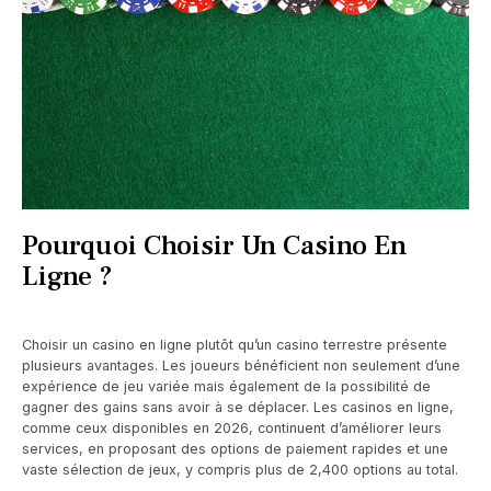
Pourquoi Choisir Un Casino En
Ligne ?
Choisir un casino en ligne plutôt qu’un casino terrestre présente
plusieurs avantages. Les joueurs bénéficient non seulement d’une
expérience de jeu variée mais également de la possibilité de
gagner des gains sans avoir à se déplacer. Les casinos en ligne,
comme ceux disponibles en 2026, continuent d’améliorer leurs
services, en proposant des options de paiement rapides et une
vaste sélection de jeux, y compris plus de 2,400 options au total.