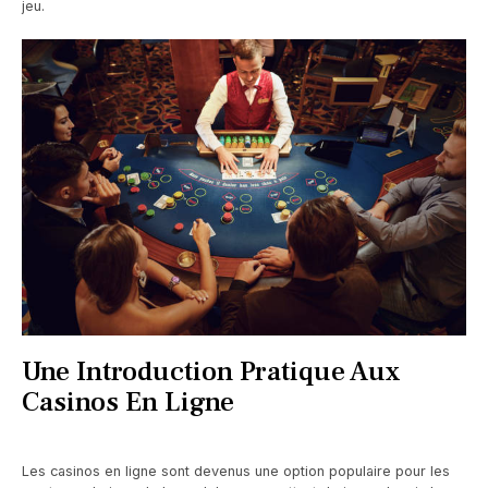
jeu.
Une Introduction Pratique Aux
Casinos En Ligne
Les casinos en ligne sont devenus une option populaire pour les