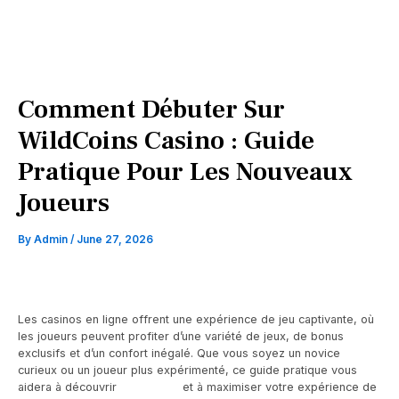
Comment Débuter Sur
WildCoins Casino : Guide
Pratique Pour Les Nouveaux
Joueurs
By
Admin
/
June 27, 2026
Les casinos en ligne offrent une expérience de jeu captivante, où
les joueurs peuvent profiter d’une variété de jeux, de bonus
exclusifs et d’un confort inégalé. Que vous soyez un novice
curieux ou un joueur plus expérimenté, ce guide pratique vous
aidera à découvrir
WildCoins
et à maximiser votre expérience de