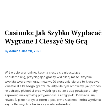
Casinolo: Jak Szybko Wypłacać
Wygrane I Cieszyć Się Grą
By
Admin
/
June 28, 2026
W świecie gier online, kasyna cieszą się nieustającą
popularnością, przyciągając graczy wszelkiej maści. Szybka
wypłata wygranych oraz możliwość cieszenia się grą to kluczowe
kwestie dla każdego gracza. W artykule tym omówimy, jak proces
rejestracji, płatności oraz wybór gry są ze sobą powiązane, aby
zapewnić maksymalną przyjemność z rozgrywki. Dowiecie się
również, jakie korzyści oferuje platforma Casinolo, która wyróżnia
się na tle innych, a także czy warto odwiedzić