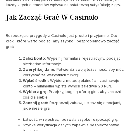
każdy z tych elementów wpływa na ostateczną satysfakcję z gry.
Jak Zacząć Grać W Casinolo
Rozpoczęcie przygody z Casinolo jest proste i przyjemne. Oto
kroki, które warto podjąć, aby szybko i bezproblemowo zacząć
grać:
Załóż konto:
Wypełnij formularz rejestracyjny, podając
niezbędne informacje.
Zweryfikuj dane:
Potwierdź swoją tożsamość, aby móc
korzystać ze wszystkich funkcji.
Wpłać środki:
Wybierz metodę płatności i zasil swoje
konto – minimalna wpłata wynosi zaledwie 20 PLN.
Wybierz grę:
Przejrzyj bogatą ofertę gier, aby znaleźć
coś dla siebie.
Zacznij grać:
Rozpocznij zabawę i ciesz się emocjami,
jakie niesie gra!
Łatwość w rejestracji pozwala szybko rozpocząć grę.
Szybka weryfikacja danych zapewnia bezpieczeństwo
transakcji.