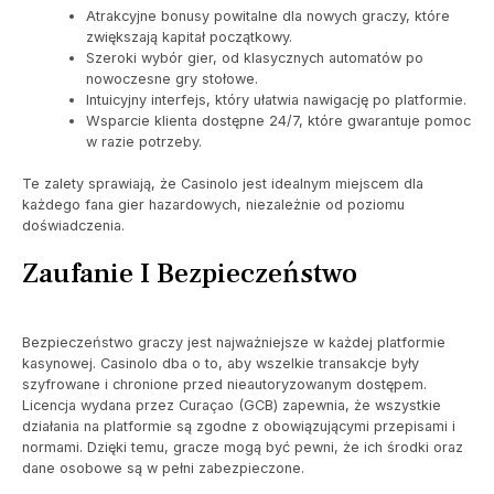
Atrakcyjne bonusy powitalne dla nowych graczy, które
zwiększają kapitał początkowy.
Szeroki wybór gier, od klasycznych automatów po
nowoczesne gry stołowe.
Intuicyjny interfejs, który ułatwia nawigację po platformie.
Wsparcie klienta dostępne 24/7, które gwarantuje pomoc
w razie potrzeby.
Te zalety sprawiają, że Casinolo jest idealnym miejscem dla
każdego fana gier hazardowych, niezależnie od poziomu
doświadczenia.
Zaufanie I Bezpieczeństwo
Bezpieczeństwo graczy jest najważniejsze w każdej platformie
kasynowej. Casinolo dba o to, aby wszelkie transakcje były
szyfrowane i chronione przed nieautoryzowanym dostępem.
Licencja wydana przez Curaçao (GCB) zapewnia, że wszystkie
działania na platformie są zgodne z obowiązującymi przepisami i
normami. Dzięki temu, gracze mogą być pewni, że ich środki oraz
dane osobowe są w pełni zabezpieczone.