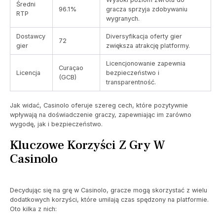
Średni
96.1%
gracza sprzyja zdobywaniu
RTP
wygranych.
Dostawcy
Diversyfikacja oferty gier
72
gier
zwiększa atrakcję platformy.
Licencjonowanie zapewnia
Curaçao
Licencja
bezpieczeństwo i
(GCB)
transparentność.
Jak widać, Casinolo oferuje szereg cech, które pozytywnie
wpływają na doświadczenie graczy, zapewniając im zarówno
wygodę, jak i bezpieczeństwo.
Kluczowe Korzyści Z Gry W
Casinolo
Decydując się na grę w Casinolo, gracze mogą skorzystać z wielu
dodatkowych korzyści, które umilają czas spędzony na platformie.
Oto kilka z nich: