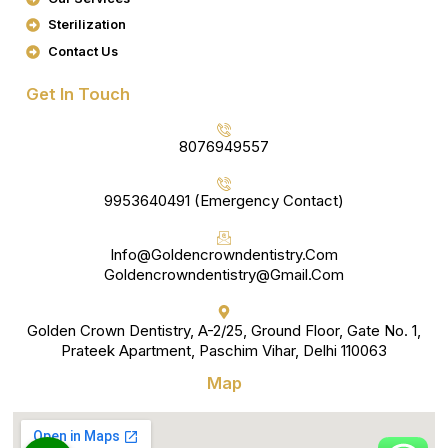
M
Sterilization
Contact Us
Get In Touch
8076949557
9953640491 (Emergency Contact)
Info@goldencrowndentistry.com
Goldencrowndentistry@gmail.com
Golden Crown Dentistry, A-2/25, Ground Floor, Gate No. 1,
Prateek Apartment, Paschim Vihar, Delhi 110063
Map