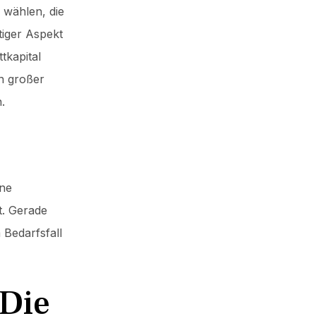
 wählen, die
tiger Aspekt
tkapital
n großer
.
ine
t. Gerade
 Bedarfsfall
 Die