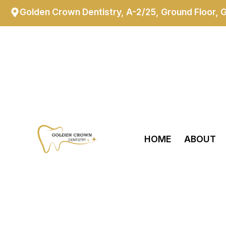
Skip
Golden Crown Dentistry, A-2/25, Ground Floor, G
To
Content
HOME
ABOUT