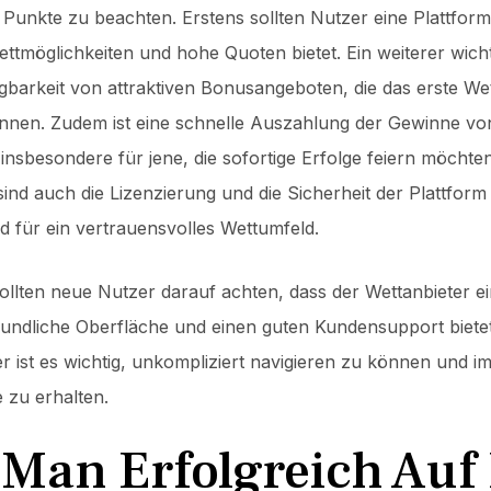
 Punkte zu beachten. Erstens sollten Nutzer eine Plattform
Wettmöglichkeiten und hohe Quoten bietet. Ein weiterer wich
ügbarkeit von attraktiven Bonusangeboten, die das erste Wet
nen. Zudem ist eine schnelle Auszahlung der Gewinne vo
insbesondere für jene, die sofortige Erfolge feiern möchten
sind auch die Lizenzierung und die Sicherheit der Plattform
d für ein vertrauensvolles Wettumfeld.
sollten neue Nutzer darauf achten, dass der Wettanbieter e
undliche Oberfläche und einen guten Kundensupport biete
er ist es wichtig, unkompliziert navigieren zu können und im
e zu erhalten.
Man Erfolgreich Auf