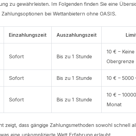
ung zu gewährleisten. Im Folgenden finden Sie eine Übersi
n Zahlungsoptionen bei Wettanbietern ohne OASIS.
Einzahlungszeit
Auszahlungszeit
Limi
10 € – Keine
Sofort
Bis zu 1 Stunde
Obergrenze
Sofort
Bis zu 1 Stunde
10 € – 5000
10 € – 1000
Sofort
Bis zu 1 Stunde
Monat
ht zeigt, dass gängige Zahlungsmethoden sowohl schnell a
, was eine unkomplizierte Wett Erfahrung erlaubt.