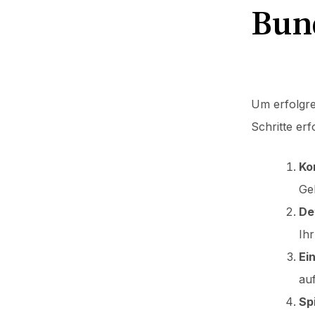
Bund
Um erfolgre
Schritte erf
Ko
Geb
Det
Ih
Ei
au
Sp