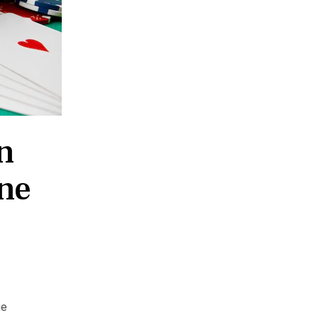
n
ne
ge