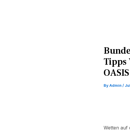
Bunde
Tipps
OASIS
By
Admin
/
Ju
Wetten auf 