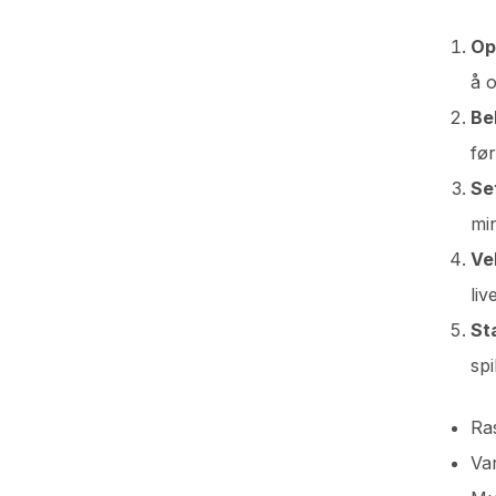
Op
å o
Bek
før
Se
mi
Vel
liv
Sta
spi
Ras
Var