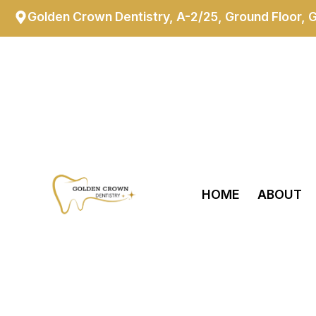
Skip
Golden Crown Dentistry, A-2/25, Ground Floor, G
To
Content
HOME
ABOUT