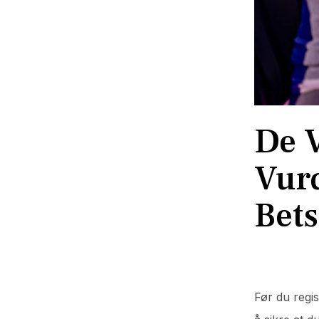
De V
Vurd
Bets
Før du regis