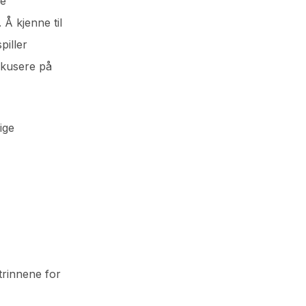
ge
Å kjenne til
piller
fokusere på
ige
trinnene for