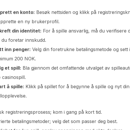
prett en konto:
Besøk nettsiden og klikk på registreringsk
pprette en ny brukerprofil.
reft din identitet:
For å spille ansvarlig, må du verifisere d
 du foretar innskudd.
tt inn penger:
Velg din foretrukne betalingsmetode og sett 
nimum 200 NOK.
g et spill:
Bla gjennom det omfattende utvalget av spilleau
e casinospill.
rt å spille:
Klikk på spillet for å begynne å spille og nyt din
llopplevelse.
k registreringsprosess; kom i gang på kort tid.
ierte betalingsmetoder; velg det som passer deg best.