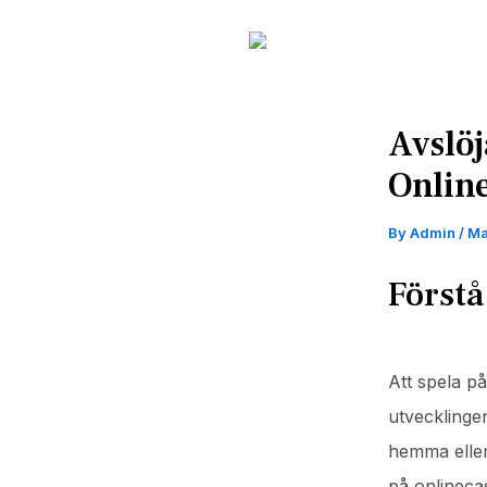
Avslöj
Onlin
By
Admin
/
Ma
Förstå
Att spela på
utvecklinge
hemma eller
på onlineca