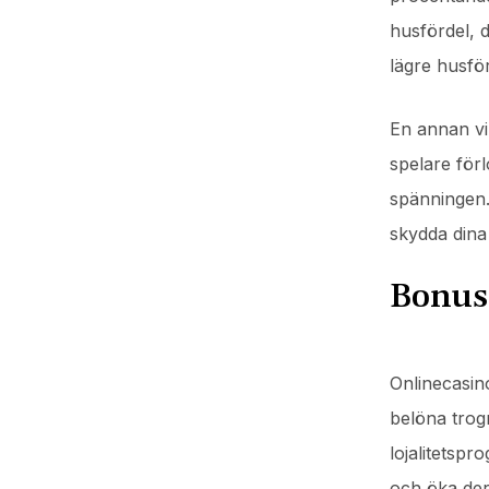
husfördel, 
lägre husför
En annan vik
spelare förl
spänningen.
skydda dina
Bonus
Onlinecasin
belöna trog
lojalitetspr
och öka der