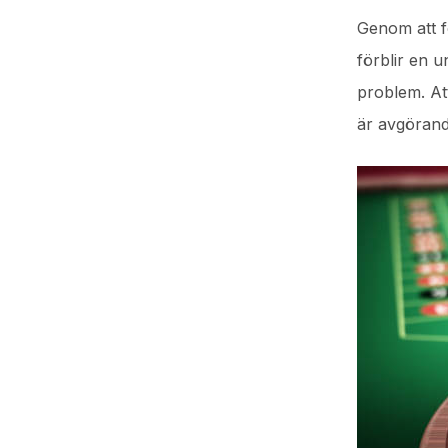
Genom att fö
förblir en u
problem. At
är avgörande