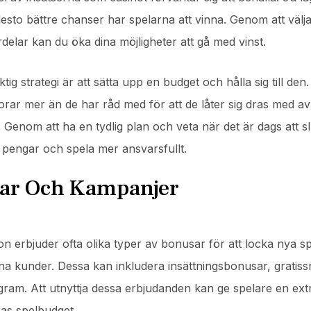
desto bättre chanser har spelarna att vinna. Genom att välj
delar kan du öka dina möjligheter att gå med vinst.
tig strategi är att sätta upp en budget och hålla sig till de
orar mer än de har råd med för att de låter sig dras med av
 Genom att ha en tydlig plan och veta när det är dags att s
 pengar och spela mer ansvarsfullt.
ar Och Kampanjer
on erbjuder ofta olika typer av bonusar för att locka nya s
na kunder. Dessa kan inkludera insättningsbonusar, gratis
ogram. Att utnyttja dessa erbjudanden kan ge spelare en ext
as spelbudget.