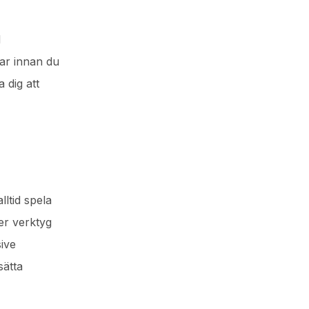
d
gar innan du
 dig att
lltid spela
er verktyg
sive
sätta