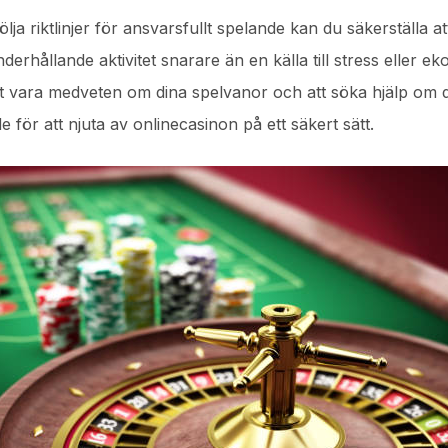
lja riktlinjer för ansvarsfullt spelande kan du säkerställa a
nderhållande aktivitet snarare än en källa till stress eller e
t vara medveten om dina spelvanor och att söka hjälp om 
 för att njuta av onlinecasinon på ett säkert sätt.