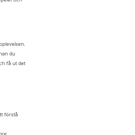
pplevelsen.
nnan du
h få ut det
t förstå
gre