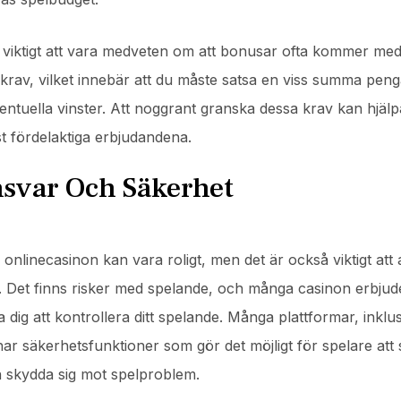
 viktigt att vara medveten om att bonusar ofta kommer me
krav, vilket innebär att du måste satsa en viss summa pen
entuella vinster. Att noggrant granska dessa krav kan hjälpa
st fördelaktiga erbjudandena.
nsvar Och Säkerhet
 onlinecasinon kan vara roligt, men det är också viktigt att a
t. Det finns risker med spelande, och många casinon erbjud
pa dig att kontrollera ditt spelande. Många plattformar, inklu
r säkerhetsfunktioner som gör det möjligt för spelare att 
 skydda sig mot spelproblem.