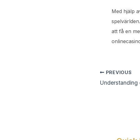
Med hjälp a
spelvärlden
att få en m
onlinecasin
PREVIOUS