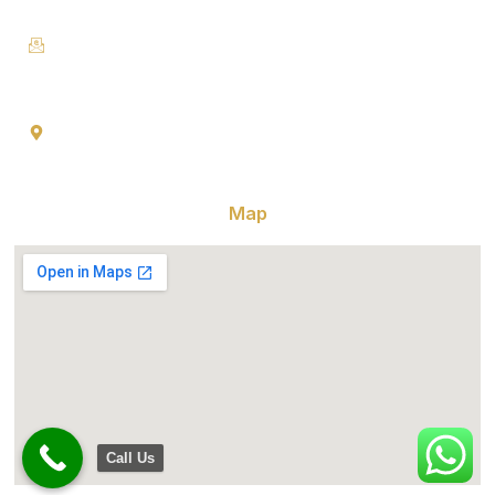
9953640491 (Emergency Contact)
Info@goldencrowndentistry.com
Goldencrowndentistry@gmail.com
Golden Crown Dentistry, A-2/25, Ground Floor, Gate No. 1,
Prateek Apartment, Paschim Vihar, Delhi 110063
Map
Call Us