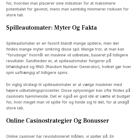
for, hvordan man placerer sine indsatser for at maksimere
potentialet for gevinst, mens man samtidig minimerer risikoen for
store tab.
Spilleautomater: Myter Og Fakta
Spilleautomater er en favorit blandt mange spillere, men der
findes mange myter omkring disse spil. Mange tror, at man kan
“forudsige” hvornår en maskine vil udbetale, baseret på tidligere
resultater. Sandheden er, at spilleautomater fungerer på
tilfældighed og RNG (Random Number Generator), hvilket gør hver
spin uafhængig af tidligere spins.
En vigtig strategi til spilleautomater er at vælge maskiner med
højere udbetalingsprocenter. Disse oplysninger kan ofte findes på
casinoets hjemmeside. Det er også en god idé at sætte et budget
for, hvor meget man vil spille for og holde sig til det, for at undgå
store tab.
Online Casinostrategier Og Bonusser
Online casinoer har revolutioneret måden, vi spiller på. En