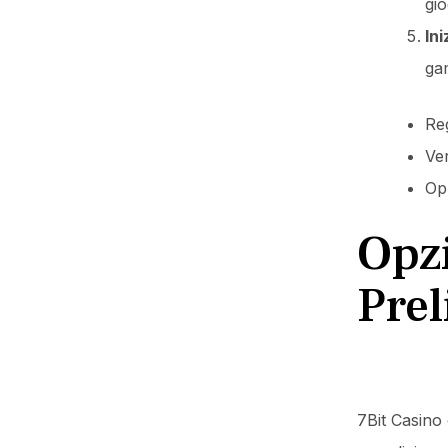
gio
Ini
ga
Reg
Ver
Opz
Opzi
Prel
7Bit Casino 