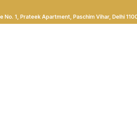
e No. 1, Prateek Apartment, Paschim Vihar, Delhi 110