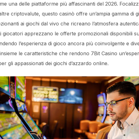
me una delle piattaforme più affascinanti del 2026. Focalizz
 altre criptovalute, questo casinò offre un’ampia gamma di gi
zionanti ai giochi dal vivo che ricreano l’atmosfera autentic
i giocatori apprezzano le offerte promozionali disponibili s
ndendo l’esperienza di gioco ancora più coinvolgente e dive
insieme le caratteristiche che rendono 7Bit Casino un’espe
per gli appassionati dei giochi d’azzardo online.