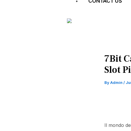
CONTACT US
7Bit C
Slot 
By
Admin
/
Ju
Il mondo de