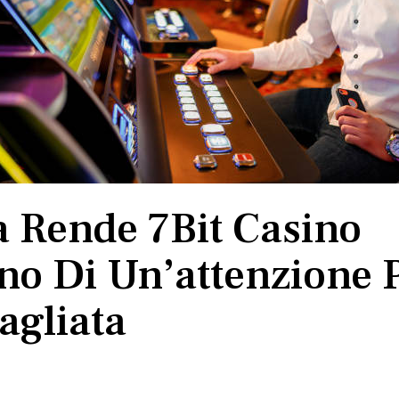
 Rende 7Bit Casino
no Di Un’attenzione 
agliata