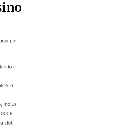
sino
aggi per
lando il
tire la
, inclusi
0,000€.
a slot,