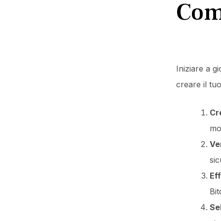
Come
Iniziare a g
creare il tu
Cr
mod
Ver
si
Ef
Bit
Se