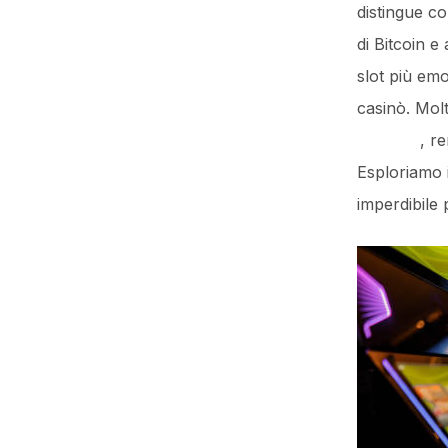
distingue co
di Bitcoin e
slot più emo
casinò. Molt
Casino
, re
Esploriamo 
imperdibile 