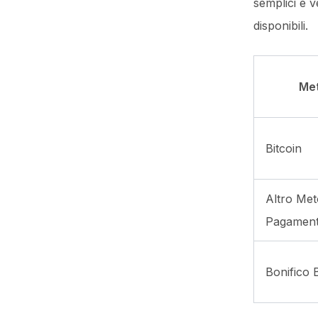
semplici e v
disponibili.
Me
Bitcoin
Altro Met
Pagamen
Bonifico 