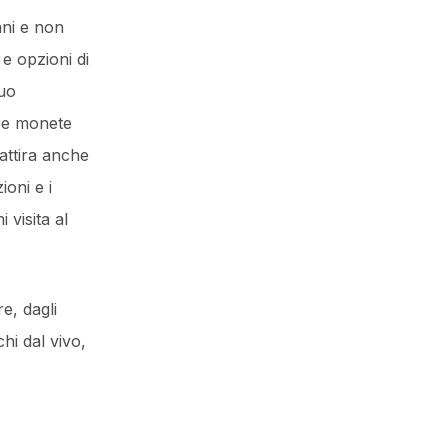
ani e non
 e opzioni di
suo
tre monete
 attira anche
oni e i
 visita al
re, dagli
chi dal vivo,