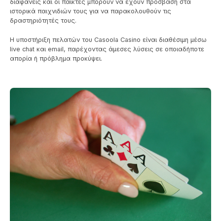
διαφανείς και οι παίκτες μπορούν να έχουν πρόσβαση στα
ιστορικά παιχνιδιών τους για να παρακολουθούν τις
δραστηριότητές τους.
Η υποστήριξη πελατών του Casoola Casino είναι διαθέσιμη μέσω
live chat και email, παρέχοντας άμεσες λύσεις σε οποιαδήποτε
απορία ή πρόβλημα προκύψει.