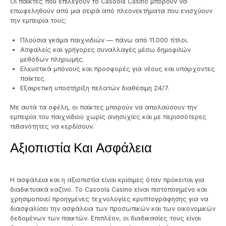
Οι παίκτες που επιλέγουν το Casoola Casino μπορούν να
επωφεληθούν από μια σειρά από πλεονεκτήματα που ενισχύουν
την εμπειρία τους:
Πλούσια γκάμα παιχνιδιών — πάνω από 11.000 τίτλοι.
Ασφαλείς και γρήγορες συναλλαγές μέσω δημοφιλών
μεθόδων πληρωμής.
Ελκυστικά μπόνους και προσφορές για νέους και υπάρχοντες
παίκτες.
Εξαιρετική υποστήριξη πελατών διαθέσιμη 24/7.
Με αυτά τα οφέλη, οι παίκτες μπορούν να απολαύσουν την
εμπειρία του παιχνιδιού χωρίς ανησυχίες και με περισσότερες
πιθανότητες να κερδίσουν.
Αξιοπιστία Και Ασφάλεια
Η ασφάλεια και η αξιοπιστία είναι κρίσιμες όταν πρόκειται για
διαδικτυακά καζίνο. Το Casoola Casino είναι πιστοποιημένο και
χρησιμοποιεί προηγμένες τεχνολογίες κρυπτογράφησης για να
διασφαλίσει την ασφάλεια των προσωπικών και των οικονομικών
δεδομένων των παικτών. Επιπλέον, οι διαδικασίες τους είναι