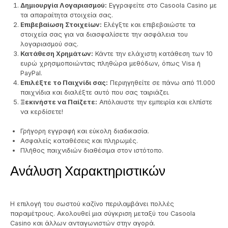
Δημιουργία Λογαριασμού:
Εγγραφείτε στο Casoola Casino με
τα απαραίτητα στοιχεία σας.
Επιβεβαίωση Στοιχείων:
Ελέγξτε και επιβεβαιώστε τα
στοιχεία σας για να διασφαλίσετε την ασφάλεια του
λογαριασμού σας.
Κατάθεση Χρημάτων:
Κάντε την ελάχιστη κατάθεση των 10
ευρώ χρησιμοποιώντας πληθώρα μεθόδων, όπως Visa ή
PayPal.
Επιλέξτε το Παιχνίδι σας:
Περιηγηθείτε σε πάνω από 11.000
παιχνίδια και διαλέξτε αυτό που σας ταιριάζει.
Ξεκινήστε να Παίζετε:
Απόλαυστε την εμπειρία και ελπίστε
να κερδίσετε!
Γρήγορη εγγραφή και εύκολη διαδικασία.
Ασφαλείς καταθέσεις και πληρωμές.
Πλήθος παιχνιδιών διαθέσιμα στον ιστότοπο.
Ανάλυση Χαρακτηριστικών
Η επιλογή του σωστού καζίνο περιλαμβάνει πολλές
παραμέτρους. Ακολουθεί μια σύγκριση μεταξύ του Casoola
Casino και άλλων ανταγωνιστών στην αγορά.